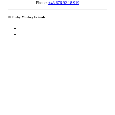
Phone:
+43 676 92 18 919
© Funky Monkey Friends