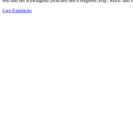
Hin und her schwingend zwischen den Evergreen-,Pop-, Rock- und Pa
Live-Eindrücke