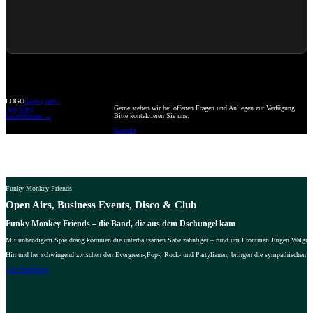
LOGO
Logo (.png /
Gerne stehen wir bei offenen Fragen und Anliegen zur Verfügung.
.jpg files)
Bitte kontaktieren Sie uns.
herunterladen →
Kontakt
Funky Monkey Friends
Open Airs, Business Events, Disco & Club
Funky Monkey Friends – die Band, die aus dem Dschungel kam
Mit unbändigem Spieldrang kommen die unterhaltsamen Säbelzahntiger – rund um Frontman Jürgen Walgram –
Hin und her schwingend zwischen den Evergreen-,Pop-, Rock- und Partylianen, bringen die sympathischen Ta
Live-Eindrücke