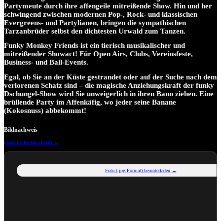
Partymeute durch ihre affengeile mitreißende Show. Hin und her
schwingend zwischen modernen Pop-, Rock- und klassischen
Evergreens- und Partylianen, bringen die sympathischen
Tarzanbrüder selbst den dichtesten Urwald zum Tanzen.
Funky Monkey Friends ist ein tierisch musikalischer und
mitreißender Showact! Für Open Airs, Clubs, Vereinsfeste,
Business- und Ball-Events.
Egal, ob Sie an der Küste gestrandet oder auf der Suche nach dem
verlorenen Schatz sind – die magische Anziehungskraft der funky
Dschungel-Show wird Sie unweigerlich in ihren Bann ziehen. Eine
brüllende Party im Affenkäfig, wo jeder seine Banane
(Kokosnuss) abbekommt!
Bildnachweis
Fotos by Bettina Klein →
Foto (.jpg Format) herunterladen →