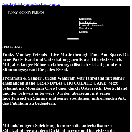
Zum Hauptinhalt springen
Zum Footer springen
FUNKY MONKEY FRIENDS
Referenzen
Live-Eindrücke
Presse & Downloads
Neuigkeiten
Kontakt
PRESSETEXTE
Funky Monkey Friends - Live Music through Time And Space. Die
neue Party-Band und Unterhaltungsprofis aus Oberösterreich.
Mit jahrelanger Bühnenerfahrung, stilistisch vielseitig und ein
Stimmungsgarant für jedes Event.
Frontman & Sänger Jürgen Walgram war jahrelang mit seiner
ehemaligen Band GRANDMAs CHOCOLATE CAKE (jetzt
bekannt als Mountain Crew) quer durch Österreich, Deutschland
und der Schweiz unterwegs. Jürgen überzeugt mit seiner
facettenreichen Stimme und seiner spontanen, mitreißenden Art,
das Publikum zu begeistern.
Mit unbändigem Spieldrang kommen die unterhaltsamen
Säbelzahntiger aus dem Dickicht hervor und begeistern die