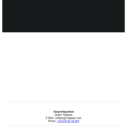
Ansprechpartner
Jürgen Walgram
E-Mail: juergen@walgram.com
Phone:
+43 676 92 18 919