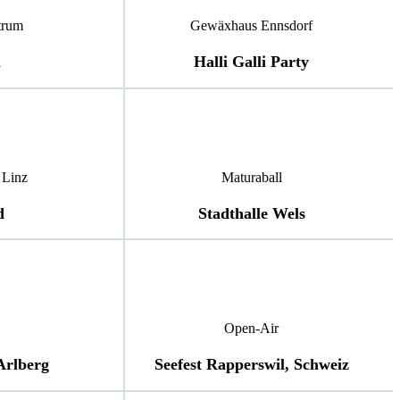
trum
Gewäxhaus Ennsdorf
l
Halli Galli Party
 Linz
Maturaball
d
Stadthalle Wels
Open-Air
Arlberg
Seefest Rapperswil, Schweiz