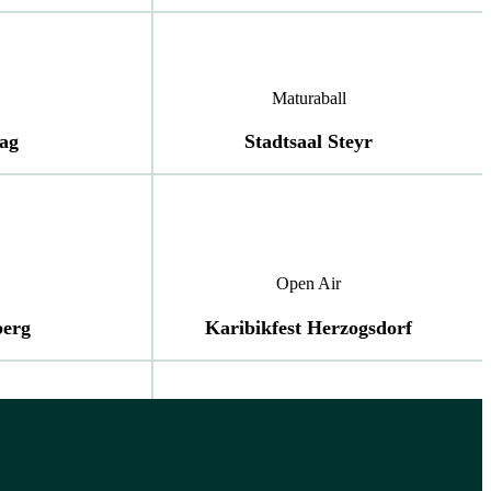
Maturaball
tag
Stadtsaal Steyr
Open Air
berg
Karibikfest Herzogsdorf