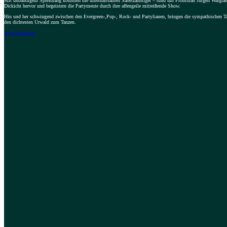
Mit unbändigem Spieldrang kommen die unterhaltsamen Säbelzahntiger – rund um Frontman Jürgen Walgra
Dickicht hervor und begeistern die Partymeute durch ihre affengeile mitreißende Show.
Hin und her schwingend zwischen den Evergreen-,Pop-, Rock- und Partylianen, bringen die sympathischen Ta
den dichtesten Urwald zum Tanzen.
Live-Eindrücke