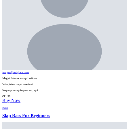
juergen@walgram.com
Magni dolores eos qui ratione
Voluptatem sequi nesciunt
Neque porro quisquam est, qui
€
11.99
Buy Now
Bass
Slap Bass For Beginners