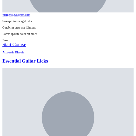
juergen@walgram.com
Suscipit tortor eget felis.
Curabitur arcu erat idimper.
Lorem ipsum dolor sit amet.
Free
Start Course
Accoustic
Electric
Essential Guitar Licks