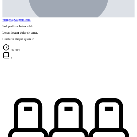
juergen@walgram.com
Sed porttitor lectus nibh.
Lorem ipsum dolor sit amet.
Curabitur aliquet quam id.
3h 30m
4