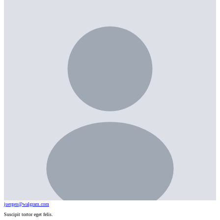
juergen@walgram.com
Suscipit tortor eget felis.