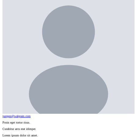
juergen@walgram.com
Proin eget tortor risus.
Curabitur arcu erat idimper.
Lorem ipsum dolor sit amet.