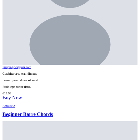
juergen@walgram.com
Curabitur arcu erat idimper.
Lorem ipsum dolor sit amet.
Proin eget tortor risus.
€
15.99
Buy Now
Accoustic
Beginner Barre Chords