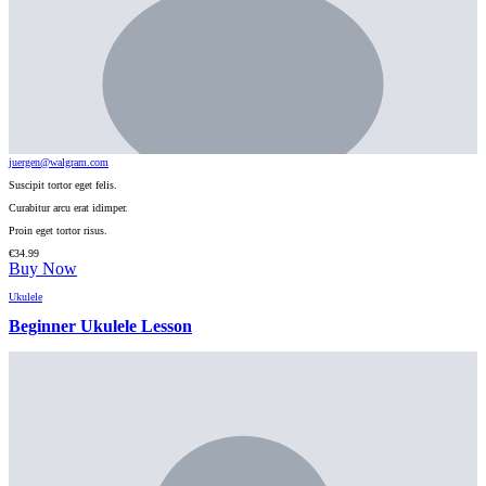
juergen@walgram.com
Suscipit tortor eget felis.
Curabitur arcu erat idimper.
Proin eget tortor risus.
€
34.99
Buy Now
Ukulele
Beginner Ukulele Lesson