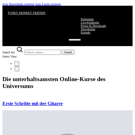
Zum Hauptinhalt springen
Zum Footer springen
FUNKY MONKEY FRIENDS
Referenzen
Live-Eindrücke
Presse & Downloads
Neuigkeiten
Kontakt
Search for:
Search
Select View:
Die unterhaltsamsten Online-Kurse des
Universums
Erste Schritte mit der Gitarre