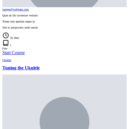
juergen@walgram.com
Quae ab illo inventore veritatis
Totam rem aperiam eaque ip
Sed ut perspiciatis unde omnis
2h 30m
1
Free
Start Course
Ukulele
Tuning the Ukulele