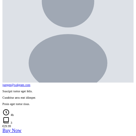
juergen@walgram.com
Suscipit tortor eget felis.
Curabitur arcu erat idimper.
Proin eget tortor risus.
4h
3
€
29.99
Buy Now