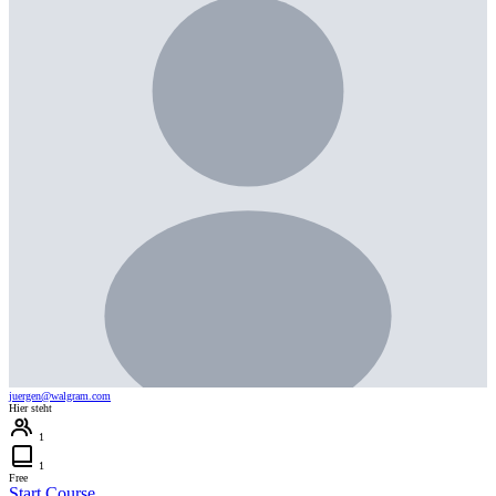
juergen@walgram.com
Hier steht
1
1
Free
Start Course