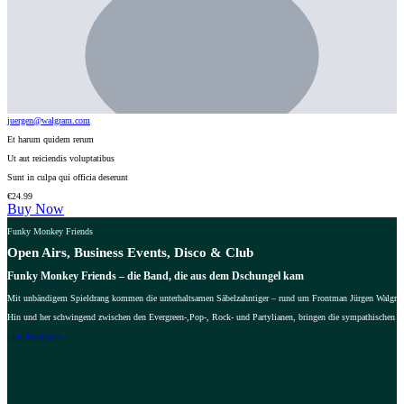
juergen@walgram.com
Et harum quidem rerum
Ut aut reiciendis voluptatibus
Sunt in culpa qui officia deserunt
€
24.99
Buy Now
Funky Monkey Friends
Open Airs, Business Events, Disco & Club
Funky Monkey Friends – die Band, die aus dem Dschungel kam
Mit unbändigem Spieldrang kommen die unterhaltsamen Säbelzahntiger – rund um Frontman Jürgen Walgram –
Hin und her schwingend zwischen den Evergreen-,Pop-, Rock- und Partylianen, bringen die sympathischen Ta
Live-Eindrücke