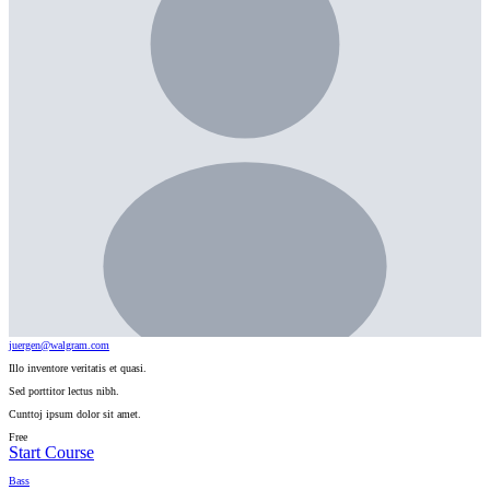
juergen@walgram.com
Illo inventore veritatis et quasi.
Sed porttitor lectus nibh.
Cunttoj ipsum dolor sit amet.
Free
Start Course
Bass