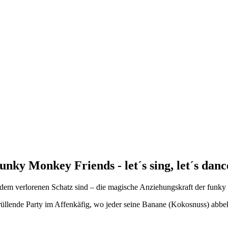
unky Monkey Friends - let´s sing, let´s danc
h dem verlorenen Schatz sind – die magische Anziehungskraft der funk
rüllende Party im Affenkäfig, wo jeder seine Banane (Kokosnuss) abb