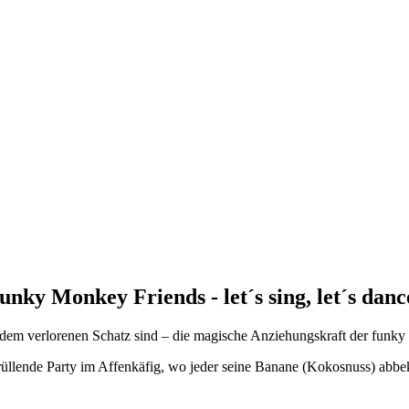
unky Monkey Friends - let´s sing, let´s danc
h dem verlorenen Schatz sind – die magische Anziehungskraft der funk
rüllende Party im Affenkäfig, wo jeder seine Banane (Kokosnuss) abb